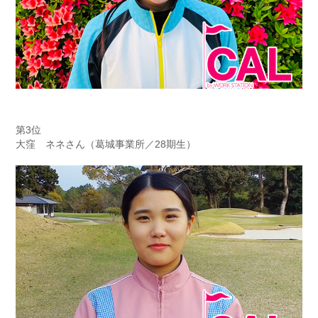
第3位
大窪 ネネさん（葛城事業所／28期生）