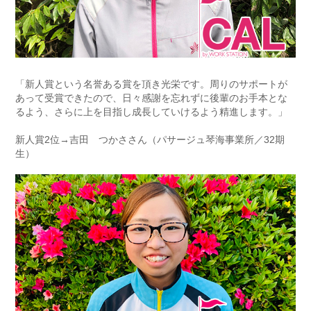
「新人賞という名誉ある賞を頂き光栄です。周りのサポートが
あって受賞できたので、日々感謝を忘れずに後輩のお手本とな
るよう、さらに上を目指し成長していけるよう精進します。」
新人賞2位→吉田 つかささん（パサージュ琴海事業所／32期
生）