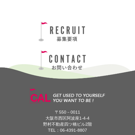
〒550－0011
大阪市西区阿波座1-4-4
野村不動産四ツ橋ビル2階
TEL：
06-4391-8807