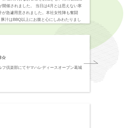
が開催されました。 当日は4月とは思えない寒
汁が急遽用意されました。本社女性陣も奮闘
と豚汁はBBQ以上にお腹と心にしみわたりまし
☺ 澄んだ空気とライトアップで太陽の塔が神秘
8☆
ルフ倶楽部にてヤマハレディースオープン葛城