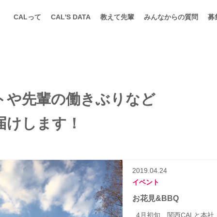
CALって
CAL'S DATA
教えて先輩
みんなからの質問
募
トや先輩の働きぶりなど
届けします！
2019.04.24
イベント
お花見&BBQ
4月初旬、関西CALと本