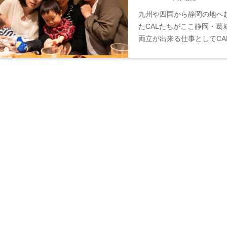
九州や四国から静岡の地へ赴
たCALたちがここ静岡・葛
両立が出来る仕事としてC