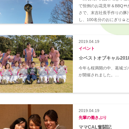
て恒例のお花見🌸＆BBQ
さで、末吉社長手作りの豚
し、100名分のおにぎり
た❤ ゴチソウサマでした
的です！…
2019.04.19
イベント
☆ベストオブキャル201
今年も桜満開の中、葛城ゴ
が開催されました。…
2019.04.19
先輩の働きぶり
ママCAL奮闘記