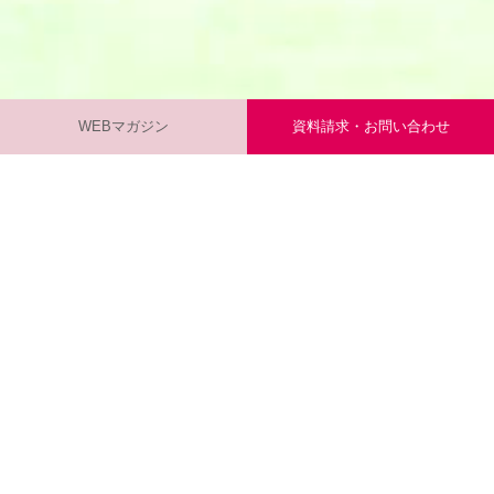
WEBマガジン
資料請求・お問い合わせ
CALとは「Course Advisory Lady」の略。お仕事内容はゴルフキ
ャディ業務、クラブハウス業務、フロント業務など実に多彩。
CALが目指すのは「接客技術が高く、おもてなしができる」キ
ャディです。CALは全員がワークステーションの社員！だから
固定給が支払われ、ボーナスや毎年の昇給もあります。詳しく