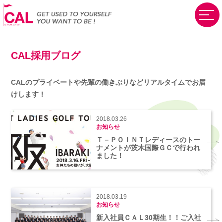
CAL採用ブログ
CALのプライベートや先輩の働きぶりなど
リアルタイムでお届
けします！
2018.03.26
お知らせ
Ｔ－ＰＯＩＮＴレディースのトー
ナメントが茨木国際ＧＣで行われ
ました！
2018.03.19
お知らせ
新入社員ＣＡＬ30期生！！ご入社