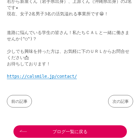
右から新屋くん（岩手県出身）、上原くん（沖縄県出身）の2名
です★
現在、女子2名男子3名の活気溢れる事業所です😁！
進路に悩んでいる学生の皆さん！私たちＣＡＬと一緒に働きま
せんか(^○^)？
少しでも興味を持った方は、お気軽に下のＵＲＬからお問合せ
ください📩
お待ちしております！
https://calsmile.jp/contact/
前の記事
次の記事
ブログ一覧に戻る